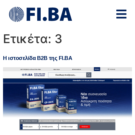
Ετικέτα:
3
Η ιστοσελίδα Β2Β της FI.BA