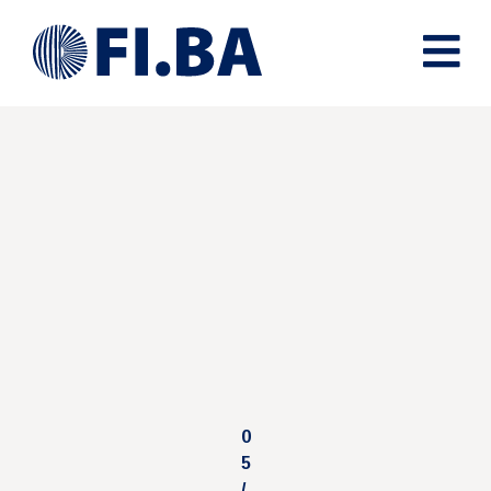
0
5
/