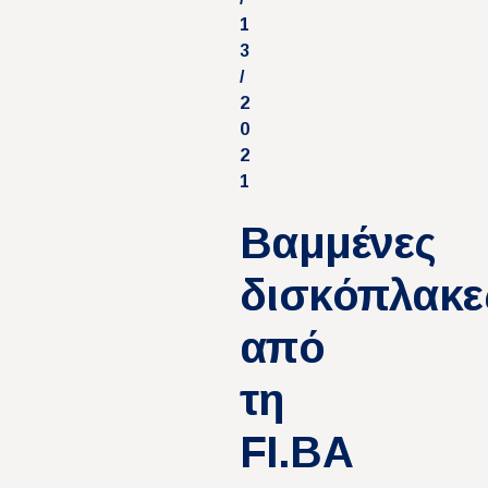
1
3
/
2
0
2
1
Βαμμένες
δισκόπλακε
από
τη
FI.BA